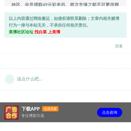
以上内容通过网络搬运，如侵权请联系删除；文章内相关赌博
行为一律与本站无关，不承担任何相关责任。
美博社区论坛
找白菜 上美博
回复
说点什么吧...
下载APP
优质流量
点击咨询
专注博彩引流