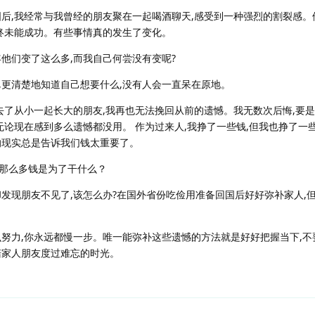
国后,我经常与我曾经的朋友聚在一起喝酒聊天,感受到一种强烈的割裂感。
最终未能成功。有些事情真的发生了变化。
他们变了这么多,而我自己何尝没有变呢?
,更清楚地知道自己想要什么,没有人会一直呆在原地。
失去了从小一起长大的朋友,我再也无法挽回从前的遗憾。我无数次后悔,要
无论现在感到多么遗憾都没用。 作为过来人,我挣了一些钱,但我也挣了一
的现实总是告诉我们钱太重要了。
那么多钱是为了干什么？
却发现朋友不见了,该怎么办?在国外省份吃俭用准备回国后好好弥补家人,
么努力,你永远都慢一步。唯一能弥补这些遗憾的方法就是好好把握当下,不
陪家人朋友度过难忘的时光。