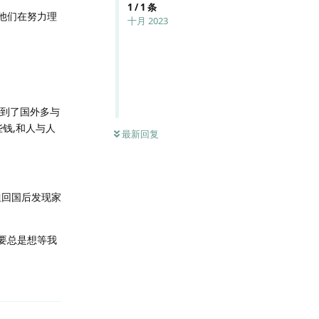
1
/
1
条
他们在努力理
十月 2023
是到了国外多与
些钱,和人与人
最新回复
但回国后发现家
要总是想等我
回复