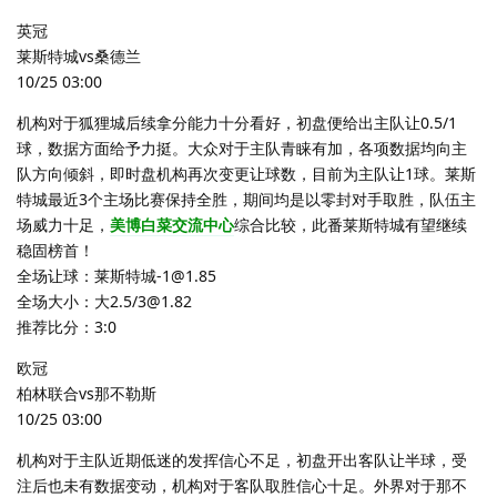
英冠
莱斯特城vs桑德兰
10/25 03:00
机构对于狐狸城后续拿分能力十分看好，初盘便给出主队让0.5/1
球，数据方面给予力挺。大众对于主队青睐有加，各项数据均向主
队方向倾斜，即时盘机构再次变更让球数，目前为主队让1球。莱斯
特城最近3个主场比赛保持全胜，期间均是以零封对手取胜，队伍主
场威力十足，
美博白菜交流中心
综合比较，此番莱斯特城有望继续
稳固榜首！
全场让球：莱斯特城-1@1.85
全场大小：大2.5/3@1.82
推荐比分：3:0
欧冠
柏林联合vs那不勒斯
10/25 03:00
机构对于主队近期低迷的发挥信心不足，初盘开出客队让半球，受
注后也未有数据变动，机构对于客队取胜信心十足。外界对于那不