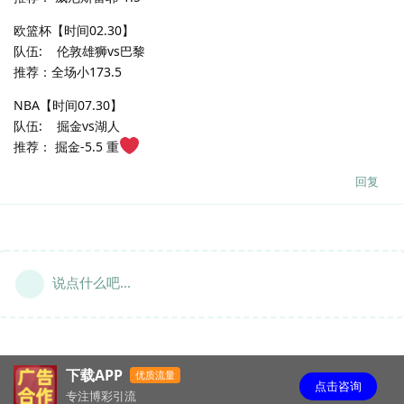
欧篮杯【时间02.30】
队伍: 伦敦雄狮vs巴黎
推荐：全场小173.5
NBA【时间07.30】
队伍: 掘金vs湖人
推荐： 掘金-5.5 重
回复
说点什么吧...
下载APP
优质流量
点击咨询
专注博彩引流