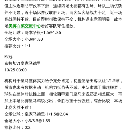
但主队近期防守效率下滑，连续四场比赛都有丢球。球队主场优势
并不明显，近十场比赛仅取胜五场。而客队客场战力十足，近十场
客战保持不败。目前即时指数保持不变，机构诱主意图明显，故本
场
美博白菜交流中心
看好客队守住指数。
全场让球：哥本哈根+1.5@1.86
全场大小：小3@1.83
推荐比分：1:1
欧冠
布拉加vs皇家马德里
10/25 03:00
机构对于皇马整体实力给予充分肯定，初盘便给出客队让1/1.5球，
后市也未有数据变动，机构力挺势头不减。主队隶属于葡超联赛，
球队在整体对抗性上面，相较西甲豪门皇马来说还是相差巨大，再
加上本场比赛皇马精锐尽出，争胜欲望十分强烈，综合比较，本场
比赛客胜不难！
全场让球：皇家马德里-1/1.5@2.04
全场大小：小3/3.5@1.89
推荐比分：0:2