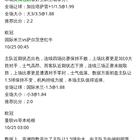
全场让球：加拉塔萨雷+1/1.5@1.99
全场大小：大3/3.5@1.88
推荐比分：2:2
欧冠
国际米兰vs萨尔茨堡红牛
10/25 00:45
主队近期状态出色，连续四场比赛保持不败，上场比赛更是3比0大
胜对手，士气高昂。而客队近期状态下滑，连续三场正赛未能取
胜，上场比赛更是遭遇对手零封，士气低落。数据方面初盘主队让
1.5球保持不变，机构持续力挺，本场主队值得追捧。
全场让球：国际米兰-1.5@1.88
全场大小：小3@1.84
推荐比分：2:0
欧冠
曼联vs哥本哈根
10/25 03:00
数据上，亚洲指数开出了主队让1.5球中水，向主队方向倾斜明显。