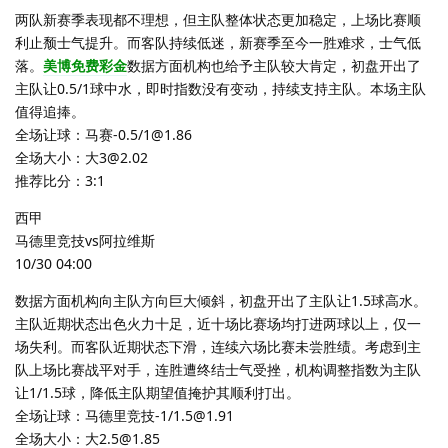
两队新赛季表现都不理想，但主队整体状态更加稳定，上场比赛顺
利止颓士气提升。而客队持续低迷，新赛季至今一胜难求，士气低
落。
美博免费彩金
数据方面机构也给予主队较大肯定，初盘开出了
主队让0.5/1球中水，即时指数没有变动，持续支持主队。本场主队
值得追捧。
全场让球：马赛-0.5/1@1.86
全场大小：大3@2.02
推荐比分：3:1
西甲
马德里竞技vs阿拉维斯
10/30 04:00
数据方面机构向主队方向巨大倾斜，初盘开出了主队让1.5球高水。
主队近期状态出色火力十足，近十场比赛场均打进两球以上，仅一
场失利。而客队近期状态下滑，连续六场比赛未尝胜绩。考虑到主
队上场比赛战平对手，连胜遭终结士气受挫，机构调整指数为主队
让1/1.5球，降低主队期望值掩护其顺利打出。
全场让球：马德里竞技-1/1.5@1.91
全场大小：大2.5@1.85