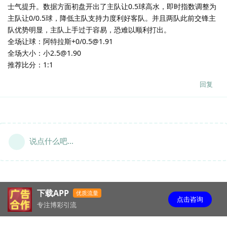
士气提升。数据方面初盘开出了主队让0.5球高水，即时指数调整为
主队让0/0.5球，降低主队支持力度利好客队。并且两队此前交锋主
队优势明显，主队上手过于容易，恐难以顺利打出。
全场让球：阿特拉斯+0/0.5@1.91
全场大小：小2.5@1.90
推荐比分：1:1
回复
说点什么吧...
下载APP
优质流量
点击咨询
专注博彩引流