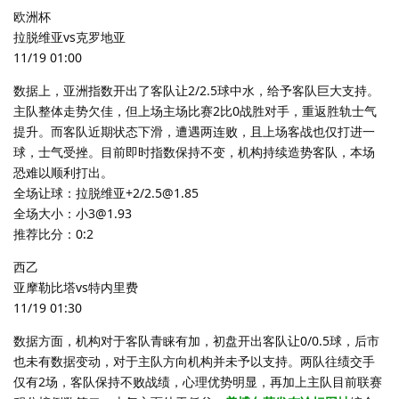
欧洲杯
拉脱维亚vs克罗地亚
11/19 01:00
数据上，亚洲指数开出了客队让2/2.5球中水，给予客队巨大支持。
主队整体走势欠佳，但上场主场比赛2比0战胜对手，重返胜轨士气
提升。而客队近期状态下滑，遭遇两连败，且上场客战也仅打进一
球，士气受挫。目前即时指数保持不变，机构持续造势客队，本场
恐难以顺利打出。
全场让球：拉脱维亚+2/2.5@1.85
全场大小：小3@1.93
推荐比分：0:2
西乙
亚摩勒比塔vs特内里费
11/19 01:30
数据方面，机构对于客队青睐有加，初盘开出客队让0/0.5球，后市
也未有数据变动，对于主队方向机构并未予以支持。两队往绩交手
仅有2场，客队保持不败战绩，心理优势明显，再加上主队目前联赛