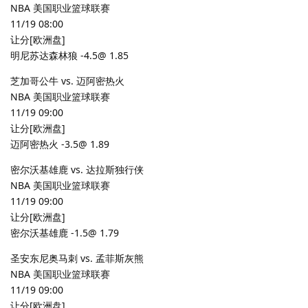
NBA 美国职业篮球联赛
11/19 08:00
让分[欧洲盘]
明尼苏达森林狼 -4.5@ 1.85
芝加哥公牛 vs. 迈阿密热火
NBA 美国职业篮球联赛
11/19 09:00
让分[欧洲盘]
迈阿密热火 -3.5@ 1.89
密尔沃基雄鹿 vs. 达拉斯独行侠
NBA 美国职业篮球联赛
11/19 09:00
让分[欧洲盘]
密尔沃基雄鹿 -1.5@ 1.79
圣安东尼奥马刺 vs. 孟菲斯灰熊
NBA 美国职业篮球联赛
11/19 09:00
让分[欧洲盘]