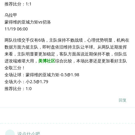
推荐比分：1:1
乌拉甲
蒙得维的亚城力矩vs切洛
11/19 06:00
两队往绩交手仅有6场，主队保持不败战绩，心理优势明显，机构在
数据方面力挺主队，即时盘依旧维持主队让半球。从两队近期发挥
来看，主队明显要更加稳定，客队方面虽说近期保持不败，但队伍
进攻端难堪大用，
美博社区
综合比较，本场比赛还是更加看好主队
全取三分！
全场让球：蒙得维的亚城力矩-0.5@1.98
全场大小：小2.5@1.79
推荐比分：1:0
回复
说点什么吧...