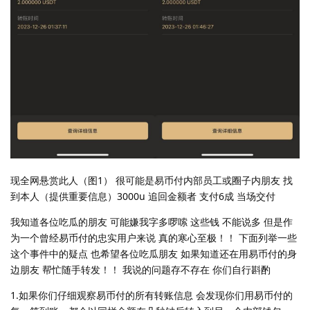
现全网悬赏此人（图1） 很可能是易币付内部员工或圈子内朋友 找
到本人（提供重要信息）3000u 追回金额者 支付6成 当场交付
我知道各位吃瓜的朋友 可能嫌我字多啰嗦 这些钱 不能说多 但是作
为一个曾经易币付的忠实用户来说 真的寒心至极！！ 下面列举一些
这个事件中的疑点 也希望各位吃瓜朋友 如果知道还在用易币付的身
边朋友 帮忙随手转发！！ 我说的问题存不存在 你们自行斟酌
1.如果你们仔细观察易币付的所有转账信息 会发现你们用易币付的