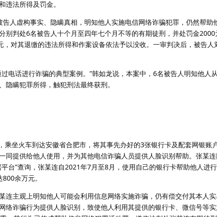
和违法所得及罚金。
告人虚构事实、隐瞒真相，明知他人实施电信网络诈骗犯罪，仍然帮助
别判处6名被告人十个月至四年七个月不等的有期徒刑，并处罚金2000元
7万元，对其退缴的违法所得和作案设备依法予以没收。一审判决后，被告人
电话进行诈骗的典型案例。”韩如龙说，本案中，6名被告人明知他人
、隐瞒犯罪所得，触犯刑法最终获刑。
，乘坐火车到达安徽省合肥市，将其事先办好的3张银行卡及配套网银账
一同提供给他人使用，并为其他电信诈骗人员提供人脸识别帮助。张某连
平台”查询，张某连自2021年7月至8月，使用自己的银行卡帮助他人进
800余万元。
连主观上明知他人可能会利用信息网络实施诈骗，仍有偿交付其本人实
网络诈骗行为提供人脸识别，致使他人利用其提供的银行卡、微信号等实