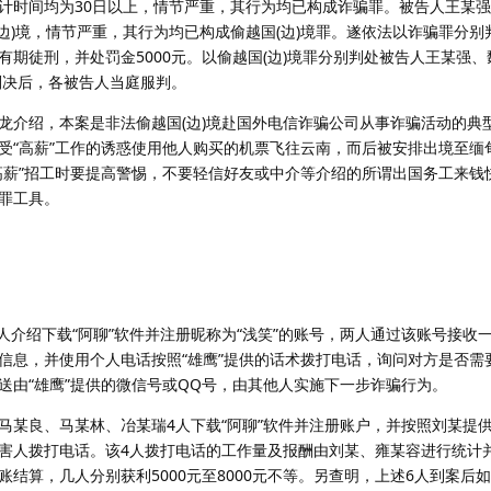
计时间均为30日以上，情节严重，其行为均已构成诈骗罪。被告人王某
(边)境，情节严重，其行为均已构成偷越国(边)境罪。遂依法以诈骗罪分别
期徒刑，并处罚金5000元。以偷越国(边)境罪分别判处被告人王某强
判决后，各被告人当庭服判。
介绍，本案是非法偷越国(边)境赴国外电信诈骗公司从事诈骗活动的典
受“高薪”工作的诱惑使用他人购买的机票飞往云南，而后被安排出境至缅
高薪”招工时要提高警惕，不要轻信好友或中介等介绍的所谓出国务工来钱
罪工具。
介绍下载“阿聊”软件并注册昵称为“浅笑”的账号，两人通过该账号接收一
信息，并使用个人电话按照“雄鹰”提供的话术拨打电话，询问对方是否需
送由“雄鹰”提供的微信号或QQ号，由其他人实施下一步诈骗行为。
良、马某林、冶某瑞4人下载“阿聊”软件并注册账户，并按照刘某提
害人拨打电话。该4人拨打电话的工作量及报酬由刘某、雍某容进行统计并
结算，几人分别获利5000元至8000元不等。另查明，上述6人到案后