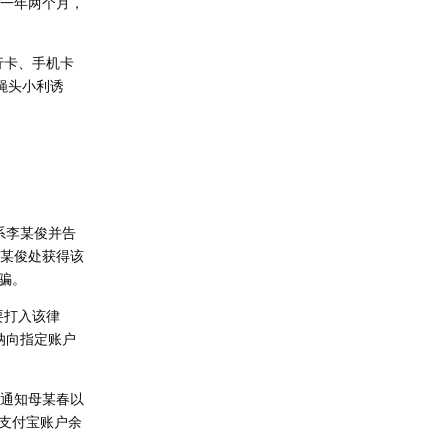
刑一年两个月，
行卡、手机卡
蝇头小利诱
系李某俊并告
李某俊处获得该
骗。
要打入该律
纳向指定账户
通知母某春以
支付宝账户余