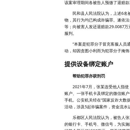
该案审理期间各被告人预缴了退赔款
民和县人民法院认为，上述6名被
物，其行为均已构成诈骗罪。遂依法分
等；向被害人发还退赔款29.008
服判。
“本案是犯罪分子冒充客服人员通过
动，却因贪图小利而为犯罪分子掩饰
提供设备绑定账户
帮助犯罪亦获刑罚
2021年7月，张某连受他人指使
账户、一张手机卡及绑定的微信账户
手机。公安机关经在“国家反诈大数据
活动，涉及5起诈骗案件，资金流水达
乐都区人民法院认为，被告人张某
的银行卡、手机号、微信号，为实施