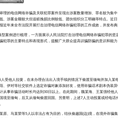
理的电信网络诈骗及关联犯罪案件呈现出涉案数量增加、罪名较为集中
低、涉案金额较大但追赃挽损比例较低、团伙组织分工明确等特点。近日
报近年来全市法院开展打击治理电信网络诈骗犯罪的工作成效，并发布典
型案例进行梳理，一方面展示人民法院打击治理电信网络诈骗犯罪的坚
骗犯罪的主要特点和表现形式，提醒广大群众提高识骗防骗的意识和能力
5人受他人拉拢，在未办理合法出入境手续的情况下偷渡至缅甸并加入某
陌、伊对等社交软件上选定诈骗对象添加好友，使用诈骗话术剧本伪装异
计从事诈骗活动时长均达到30日以上。在此期间，魏某海、王某强经他
国境至缅甸，后又从缅甸偷渡回国。另查明，上述7人主动投案或经电话
。
、马某荣等5人以非法占有为目的，结伙偷越国(边)境，在境外诈骗集