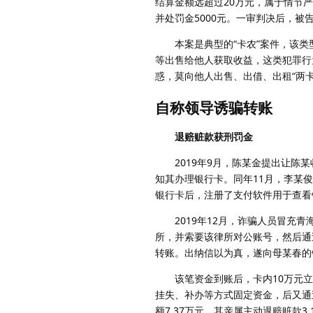
结算金额远超过20万元，属于情节
并处罚金5000元。一审判决后，被
本案是典型的“卡农”案件，该类型
等出售给他人获取收益，这类犯罪行
惑，莫向他人出售、出借、出租“两
自称领导诱骗转账
退赔赃款获刑罚金
2019年9月，陈某金提出让陈某
知其办理银行卡。同年11月，李某
银行卡后，注册了支付软件用于查看
2019年12月，诈骗人员冒充青
所，并索要该律所对公账号，然后通
转账。出纳信以为真，遂向母某春的
该笔资金到账后，卡内10万元立
挂失、补办等方式固定资金，后又通
额7.37万元，其亲属主动退赔赃款3