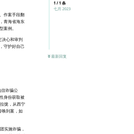
1
/
1
条
七月 2023
、作案手段翻
，青海省海东
型案例。
定决心和审判
，守护好自己
最新回复
电信诈骗公
性身份获取被
人拉拢，从西宁
传唤到案，如
团实施诈骗，