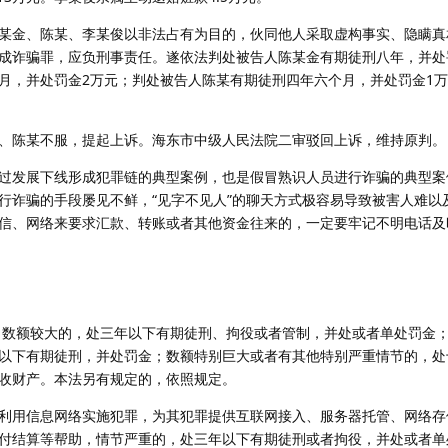
金、陈某、李某俊以非法占有为目的，伙同他人采取虚构事实、隐瞒真
成诈骗罪，应负刑事责任。遂依法判处被告人陈某金有期徒刑八年，并处
月，并处罚金2万元；判处被告人陈某有期徒刑四年六个月，并处罚金1
陈某不服，提起上诉。海东市中级人民法院二审驳回上诉，维持原判。
发展下线形成犯罪链的典型案例，也是假冒熟识人员进行诈骗的典型案
行诈骗的手段屡见不鲜，“见字不见人”的聊天方式极容易导致被害人难以
信、网络来要求汇款、转账或者其他资金往来的，一定要牢记不明电话及
数额较大的，处三年以下有期徒刑、拘役或者管制，并处或者单处罚金；
以下有期徒刑，并处罚金；数额特别巨大或者有其他特别严重情节的，处
收财产。本法另有规定的，依照规定。
用信息网络实施犯罪，为其犯罪提供互联网接入、服务器托管、网络存
付结算等帮助，情节严重的，处三年以下有期徒刑或者拘役，并处或者单