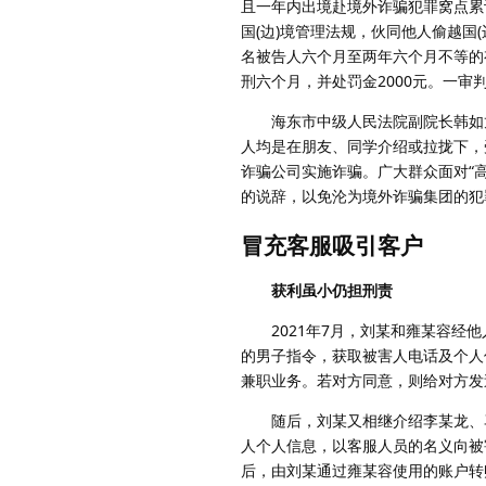
且一年内出境赴境外诈骗犯罪窝点累
国(边)境管理法规，伙同他人偷越国
名被告人六个月至两年六个月不等的有
刑六个月，并处罚金2000元。一审
海东市中级人民法院副院长韩如龙
人均是在朋友、同学介绍或拉拢下，
诈骗公司实施诈骗。广大群众面对“
的说辞，以免沦为境外诈骗集团的犯
冒充客服吸引客户
获利虽小仍担刑责
2021年7月，刘某和雍某容经他人
的男子指令，获取被害人电话及个人
兼职业务。若对方同意，则给对方发
随后，刘某又相继介绍李某龙、马某
人个人信息，以客服人员的名义向被
后，由刘某通过雍某容使用的账户转账