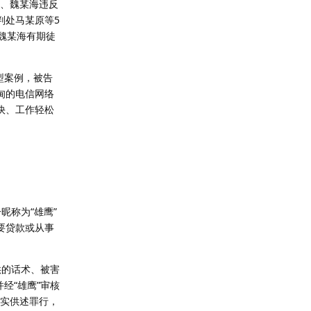
强、魏某海违反
判处马某原等5
、魏某海有期徒
型案例，被告
甸的电信网络
快、工作轻松
昵称为“雄鹰”
要贷款或从事
供的话术、被害
经“雄鹰”审核
如实供述罪行，