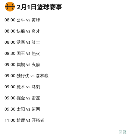
2月1日篮球赛事
08:00 公牛 vs 黄蜂
08:00 快船 vs 奇才
08:00 活塞 vs 骑士
08:30 国王 vs 热火
09:00 鹈鹕 vs 火箭
09:00 独行侠 vs 森林狼
09:00 魔术 vs 马刺
09:00 掘金 vs 雷霆
09:30 太阳 vs 篮网
11:00 雄鹿 vs 开拓者
回复