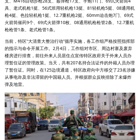
支、M416自动步枪28支、霰弹枪17支、手炮11门、69式火箭筒4
具、老式机枪1挺、56式班用轻机枪13挺、81轻机枪5挺、08通用机
枪4挺、色拉轻机枪1挺、12.7重机枪2挺、60mm迫击炮7门、69式
火箭筒催药9个、69式火箭弹10枚、08通用机枪枪管2条、12.7重机
枪枪管1条、老式枪管1条。
当前，特区“大清查大整治行动”循序实施，各工作组严格按照指挥部
的指示与命令开展工作。2月4日，工作组对市区、周边村寨及废弃
楼房进行排查，前往外来人员居住点宣传特区政府关于外来人员办
理暂住证的管理政策。当天，共有207名持合法证件的外籍人员办理
了暂住证。同时，在125边境通道，特区政府向中方移交了23名涉嫌
从事电诈及非法滞留的中国籍人员。并根据群众反映排除了未爆炸
弹及地雷。