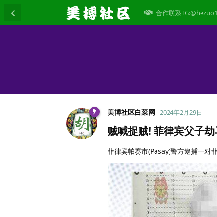
合作联系TG:@hezuo1
美博社区白菜网
2024年2月29日
贼喊捉贼! 菲律宾父子劫
菲律宾帕赛市(Pasay)警方逮捕