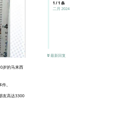
1
/
1
条
二月 2024
最新回复
30岁的马来西
事件。
友高达3300