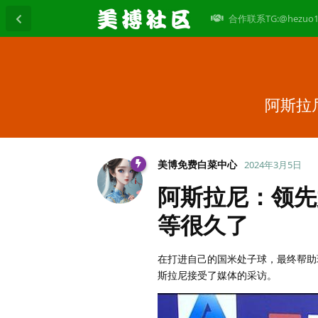
合作联系TG:@hezuo1
阿斯拉
美博免费白菜中心
2024年3月5日
阿斯拉尼：领先
等很久了
在打进自己的国米处子球，最终帮助球
斯拉尼接受了媒体的采访。