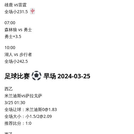
雄鹿 vs雷霆
全场小231.5
07:00
森林狼 vs 勇士
勇士+3.5
10:00
湖人 vs 步行者
全场小242.5
足球比赛
早场 2024-03-25
西乙
米兰迪斯vs萨拉戈萨
3/25 01:30
全场让球：米兰迪斯0@1.83
全场大小：小1.5/2@2.09
推荐比分：1:0