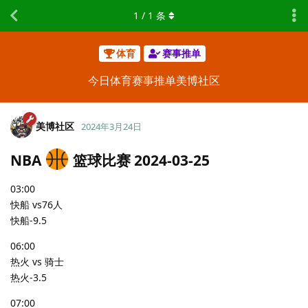
1
/
1
条
体育
赛事推单
今日体育赛事推单美博社区
美博社区
2024年3月24日
NBA
篮球比赛 2024-03-25
03:00
快船 vs76人
快船-9.5
06:00
热火 vs 骑士
热火-3.5
07:00