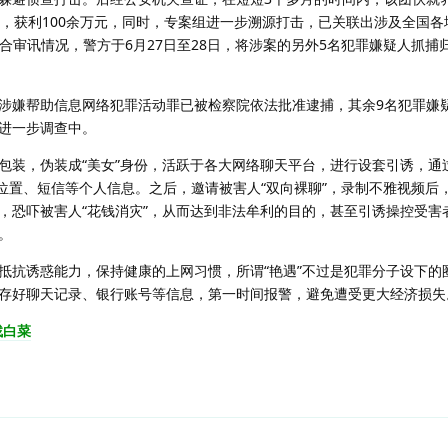
个，获利100余万元，同时，专案组进一步溯源打击，已关联出涉及全国各
结合审讯情况，警方于6月27日至28日，将涉案的另外5名犯罪嫌疑人抓捕
嫌帮助信息网络犯罪活动罪已被检察院依法批准逮捕，其余9名犯罪嫌
进一步调查中。
装，伪装成“美女”身份，活跃于各大网络聊天平台，进行设套引诱，通
、位置、短信等个人信息。之后，邀请被害人“双向裸聊”，录制不雅视频后
，恐吓被害人“花钱消灾”，从而达到非法牟利的目的，甚至引诱操控受害
。
抗诱惑能力，保持健康的上网习惯，所谓“艳遇”不过是犯罪分子设下的
存好聊天记录、银行账号等信息，第一时间报警，避免遭受更大经济损失
找白菜