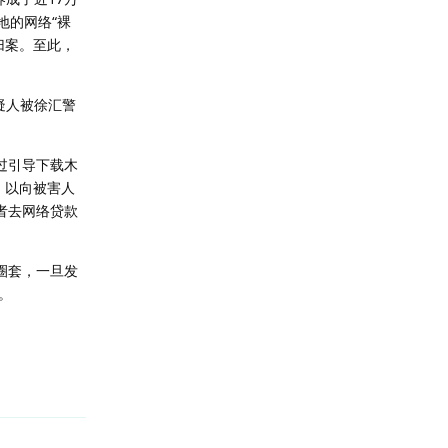
地的网络“裸
归案。至此，
疑人被徐汇警
过引导下载木
，以向被害人
者去网络贷款
圈套，一旦发
。
回复