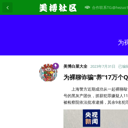
合作联系TG:@hezuo1
为
美博白菜大全
2023年7月31日
已编
为裸聊诈骗“养”17万个
上海警方近期成功从一起裸聊敲诈
号的黑灰产团伙，抓获犯罪嫌疑人1
被检察院依法批准逮捕，其余9名犯