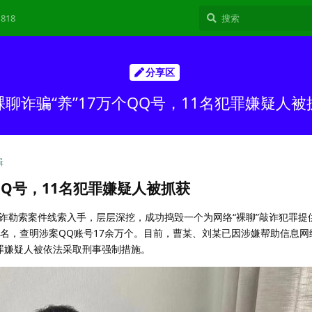
818
分享区
裸聊诈骗“养”17万个QQ号，11名犯罪嫌疑人被
辑
QQ号，11名犯罪嫌疑人被抓获
勒索案件线索入手，层层深挖，成功捣毁一个为网络“裸聊”敲诈犯罪提
1名，查明涉案QQ账号17余万个。目前，曹某、刘某已因涉嫌帮助信息网
罪嫌疑人被依法采取刑事强制措施。