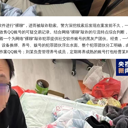
进行“裸聊”，进而被敲诈勒索。警方深挖线索后发现在案发前不久，一
收售QQ账号的可疑交易记录。结合网络“裸聊”敲诈的引流特点综合判断
着一个为网络“裸聊”敲诈犯罪提供社交软件账号的黑灰产团伙。经查，一
、设备换绑、养号、贩号的犯罪团伙浮出水面。整个犯罪团伙分工明确，
作案QQ账号；刘某负责管理养号成员，定期将养成熟的账号打包给曹某