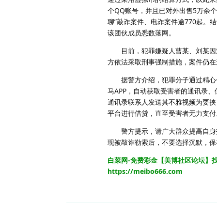
个QQ账号，并且已对外出售5万余
聊”敲诈案件、电诈案件逾770起。
该团伙成员悉数落网。
目前，犯罪嫌疑人曹某、刘某因涉
方依法采取刑事强制措施，案件仍在
据警方介绍，犯罪分子通过精心包
马APP，自动获取受害者的通讯录
通讯录联系人发送其不雅视频为要挟
平台进行借贷，直至受害者无力支付
警方提示，请广大群众提高自身抵
现被敲诈勒索后，不要选择沉默，保
白菜网-免费彩金【美博社区论坛】
https://meibo666.com