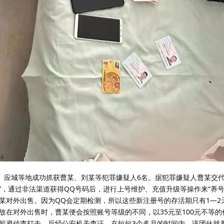
应城等地成功抓获曹某、刘某等犯罪嫌疑人6名。据犯罪嫌疑人曹某交代，
”，通过非法渠道获得QQ号码后，进行上号维护、充值升级等操作来“养号
某对外出售。因为QQ会定期检测，所以这些新注册号的存活期只有1—2
故在对外出售时，曹某便会按照账号等级的不同，以35元至100元不等的
躲避侦查打击。后经公安机关查证，在短短3个多月的时间内，该团伙就养