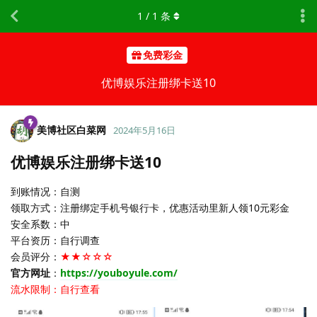
1
/
1
条
免费彩金
优博娱乐注册绑卡送10
美博社区白菜网
2024年5月16日
优博娱乐注册绑卡送10
到账情况：自测
领取方式：注册绑定手机号银行卡，优惠活动里新人领10元彩金
安全系数：中
平台资历：自行调查
会员评分：
★★☆☆☆
官方网址
：
https://youboyule.com/
流水限制：自行查看