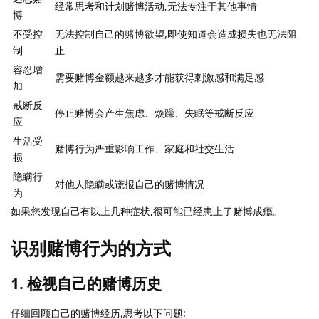
经常思考和计划赌博活动,无法专注于其他事情
博
不受控
无法控制自己的赌博欲望,即使知道会造成损失也无法阻
制
止
容忍增
需要赌博金额越来越多才能获得刺激感和满足感
加
戒断反
停止赌博会产生焦虑、烦躁、失眠等戒断反应
应
生活受
赌博行为严重影响工作、家庭和社交生活
损
隐瞒行
对他人隐瞒或谎报自己的赌博情况
为
如果您发现自己有以上几种症状,很可能已经患上了赌博成瘾。
识别赌博行为的方式
1. 检视自己的赌博历史
仔细回顾自己的赌博经历,思考以下问题: