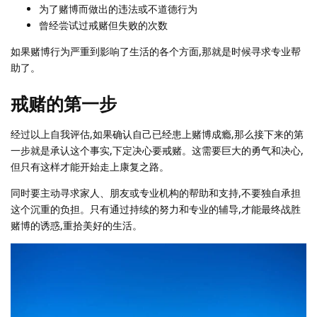
为了赌博而做出的违法或不道德行为
曾经尝试过戒赌但失败的次数
如果赌博行为严重到影响了生活的各个方面,那就是时候寻求专业帮
助了。
戒赌的第一步
经过以上自我评估,如果确认自己已经患上赌博成瘾,那么接下来的第
一步就是承认这个事实,下定决心要戒赌。这需要巨大的勇气和决心,
但只有这样才能开始走上康复之路。
同时要主动寻求家人、朋友或专业机构的帮助和支持,不要独自承担
这个沉重的负担。只有通过持续的努力和专业的辅导,才能最终战胜
赌博的诱惑,重拾美好的生活。