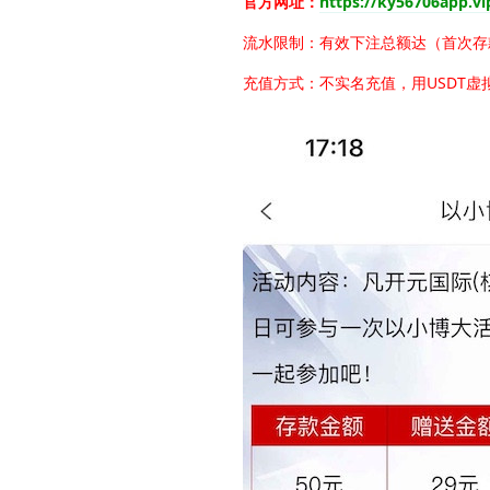
官方网址：
https://ky56706app.vi
流水限制：有效下注总额达（首次存款
充值方式：不实名充值，用USDT虚拟