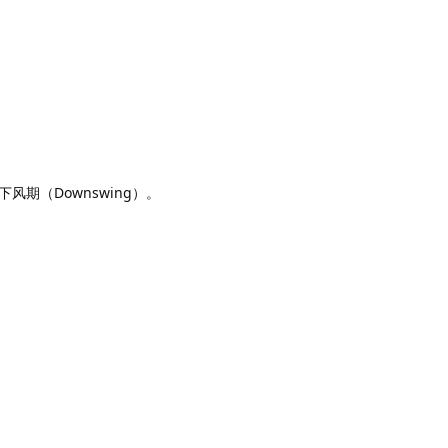
期（Downswing）。