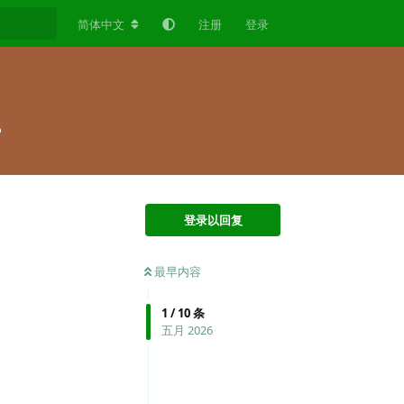
简体中文
注册
登录
？
登录以回复
最早内容
1
/
10
条
五月 2026