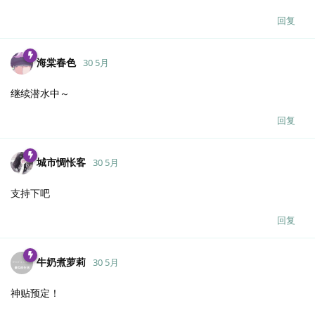
回复
海棠春色
30 5月
继续潜水中～
回复
城市惆怅客
30 5月
支持下吧
回复
牛奶煮萝莉
30 5月
神贴预定！