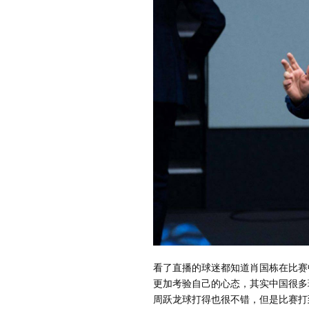
看了直播的球迷都知道肖国栋在比赛
更加考验自己的心态，其实中国很多
周跃龙球打得也很不错，但是比赛打