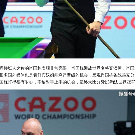
晖接班人之称的肖国栋表现非常亮眼，肖国栋迎战世界名将宾汉姆，肖国
很多国外媒体也是看好宾汉姆能夺得晋级的机会，反观肖国栋备战很充分
国栋打得很有耐心，不给对手上手的机会，最终大比分5比3淘汰世界冠