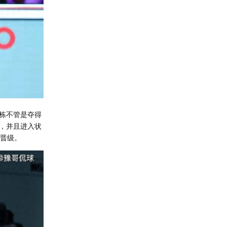
栋不管是夺得
，并且进入状
军晋级。