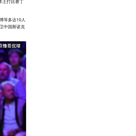
本土打比赛丁
博等多达10人
卫中国斯诺克