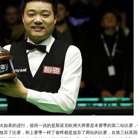
火如荼的进行，值得一说的是斯诺克欧洲大师赛是本赛季的第二站比赛，
放弃了比赛，和上赛季一样丁俊晖都是放弃了两站的比赛，在第三站英国