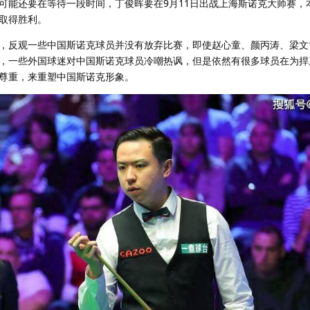
可能还要在等待一段时间，丁俊晖要在9月11日出战上海斯诺克大师赛，
取得胜利。
，反观一些中国斯诺克球员并没有放弃比赛，即使赵心童、颜丙涛、梁文
，一些外国球迷对中国斯诺克球员冷嘲热讽，但是依然有很多球员在为捍
尊重，来重塑中国斯诺克形象。