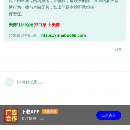
以上内容通过网络搬运，如侵权，请联系删除；文章内相关赌
博行为一律与本站无关，如出问题本站不承担任
何责任。
美博社区论坛
找白菜 上美博
转发请注明出处：
https://meibo666.com
回复
说点什么吧...
下载APP
优质流量
点击咨询
专注博彩引流