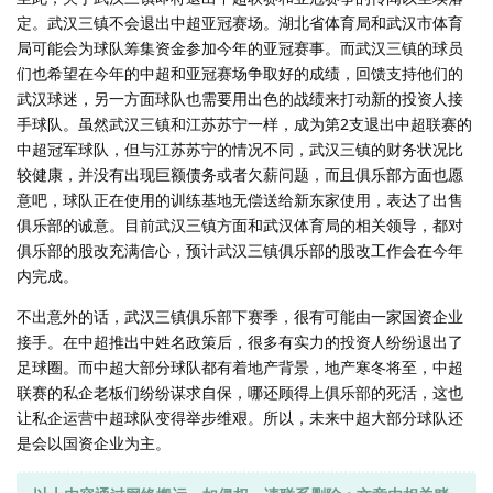
定。武汉三镇不会退出中超亚冠赛场。湖北省体育局和武汉市体育
局可能会为球队筹集资金参加今年的亚冠赛事。而武汉三镇的球员
们也希望在今年的中超和亚冠赛场争取好的成绩，回馈支持他们的
武汉球迷，另一方面球队也需要用出色的战绩来打动新的投资人接
手球队。虽然武汉三镇和江苏苏宁一样，成为第2支退出中超联赛的
中超冠军球队，但与江苏苏宁的情况不同，武汉三镇的财务状况比
较健康，并没有出现巨额债务或者欠薪问题，而且俱乐部方面也愿
意吧，球队正在使用的训练基地无偿送给新东家使用，表达了出售
俱乐部的诚意。目前武汉三镇方面和武汉体育局的相关领导，都对
俱乐部的股改充满信心，预计武汉三镇俱乐部的股改工作会在今年
内完成。
不出意外的话，武汉三镇俱乐部下赛季，很有可能由一家国资企业
接手。在中超推出中姓名政策后，很多有实力的投资人纷纷退出了
足球圈。而中超大部分球队都有着地产背景，地产寒冬将至，中超
联赛的私企老板们纷纷谋求自保，哪还顾得上俱乐部的死活，这也
让私企运营中超球队变得举步维艰。所以，未来中超大部分球队还
是会以国资企业为主。