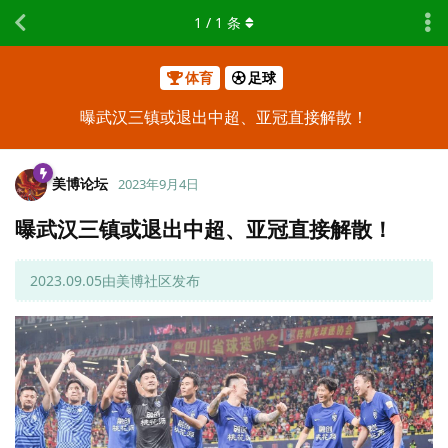
1
/
1
条
体育
足球
曝武汉三镇或退出中超、亚冠直接解散！
美博论坛
2023年9月4日
曝武汉三镇或退出中超、亚冠直接解散！
2023.09.05由美博社区发布