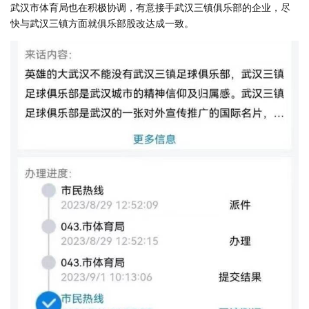
武汉市体育局也在积极协调，有意接手武汉三镇俱乐部的企业，尽
快与武汉三镇方面就俱乐部股改达成一致。