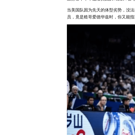
当美国队因为先天的体型劣势，没法
员，竟是糙哥爱德华兹时，你又能指