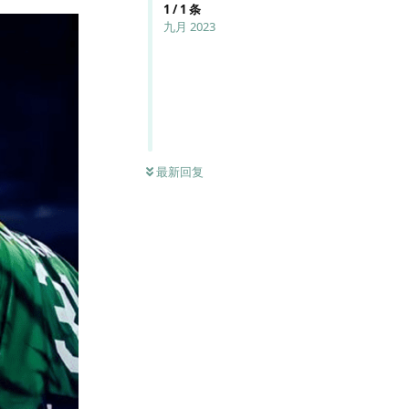
1
/
1
条
九月 2023
最新回复