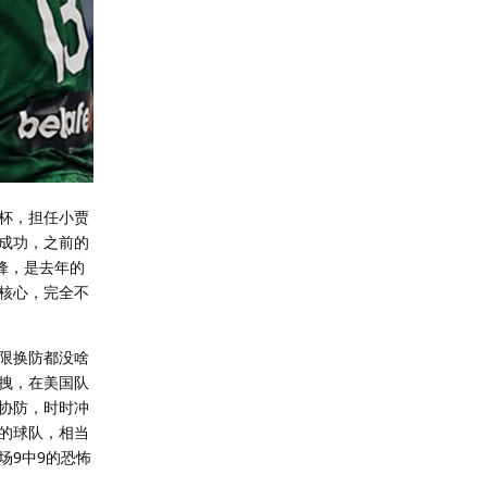
杯，担任小贾
很成功，之前的
锋，是去年的
核心，完全不
限换防都没啥
拽，在美国队
协防，时时冲
的球队，相当
场9中9的恐怖