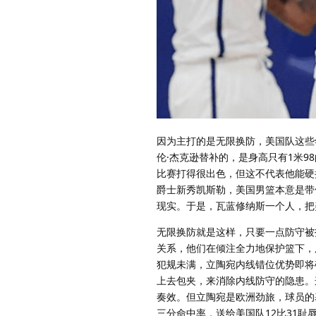
因为主打的是无限换防，美国队这些
伦·杰克逊替补的，是身高只有1米
比赛打得很出色，但这不代表他能硬
爵士新秀凯斯勒，美国男篮本意是带
现实。于是，瓦蓝修纳斯一个人，把
无限换防就是这样，只要一点防守被
关系，他们在倾注全力地保护篮下，
犯规未满，立陶宛内线错位优势即将
上去包夹，来消除内线防守的隐患。
奏效。但立陶宛是欧洲劲旅，球员的
三分命中率，送给美国队12比31耻