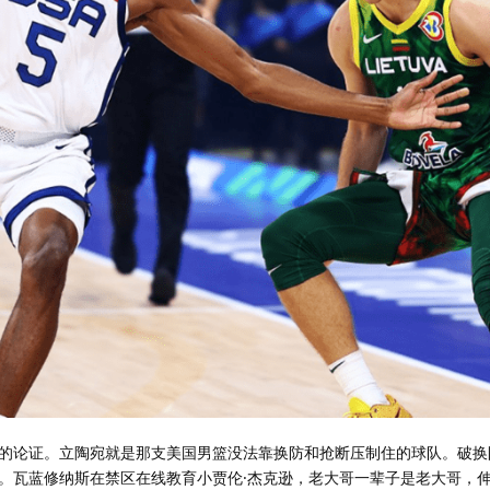
的论证。立陶宛就是那支美国男篮没法靠换防和抢断压制住的球队。破换
。瓦蓝修纳斯在禁区在线教育小贾伦·杰克逊，老大哥一辈子是老大哥，