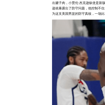
出腱子肉，小贾伦·杰克逊纵使是新
逊就暴露出了防守问题，他控制不住
为这支美国男篮的防守真核，一场比