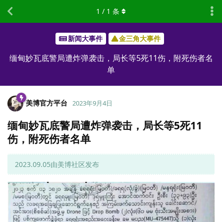
1
/
1
条
新闻大事件
金三角大事件
缅甸妙瓦底警局遭炸弹袭击，局长等5死11伤，附死伤者名
单
美博官方平台
2023年9月4日
缅甸妙瓦底警局遭炸弹袭击，局长等5死11
伤，附死伤者名单
2023.09.05由美博社区发布