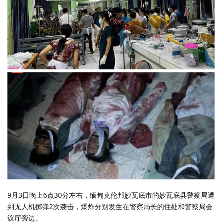
9月3日晚上6点30分左右，缅甸克伦邦妙瓦底市的妙瓦底县警察局遭
到无人机掷弹2次袭击，爆炸分别发生在警察局长的住处和警察局会
议厅旁边。