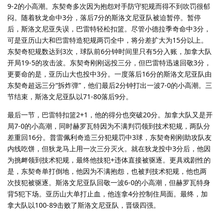
9-2的小高潮。东契奇多次因为抱怨对手防守犯规而得不到吹罚很郁
闷。随着狄龙命中3分，落后7分的斯洛文尼亚队被迫暂停。暂停
后，斯洛文尼亚失误，巴雷特轻松扣篮。尽管小德拉季奇命中3分，
可是亚历山大和巴雷特造犯规两罚全中，将分差扩大为15分以上。
东契奇犯规数达到3次，球队前6分钟时间里只有5分入账，加拿大队
开局19-5的攻击波。东契奇刚刚远投三分，但巴雷特迅速回敬3分，
更要命的是，亚历山大也投中3分。一度落后16分的斯洛文尼亚队由
东契奇超远三分“拆炸弹”，他们最后2分钟打出一波7-0的小高潮。三
节结束，斯洛文尼亚队以71-80落后9分。
最后一节，巴雷特扣篮2+1，他的得分也突破20分。加拿大队又是开
局7-0的小高潮，同时赫罗瓦特因为不满判罚领到技术犯规，两队分
差重回16分。普雷佩利奇造三分犯规罚中3球，东契奇刚刚助攻队友
内线吃饼，但狄龙马上用一次三分灭火。就在狄龙投中3分后，他因
为挑衅领到技术犯规，最终他技犯+违体直接被驱逐。更具戏剧性的
是，东契奇单打倒地，他因为不满抱怨，也被判技术犯规，他也两
次技犯被驱逐。斯洛文尼亚队回敬一波6-0的小高潮，但赫罗瓦特身
背5犯下场。亚历山大单打止血，他连拿4分控制住局面。最终，加
拿大队以100-89击败了斯洛文尼亚队，晋级四强。