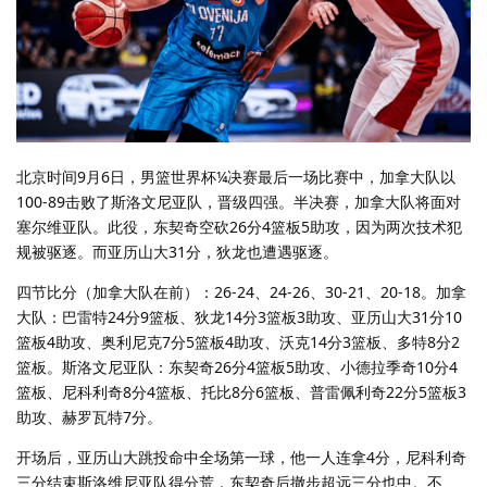
北京时间9月6日，男篮世界杯¼决赛最后一场比赛中，加拿大队以
100-89击败了斯洛文尼亚队，晋级四强。半决赛，加拿大队将面对
塞尔维亚队。此役，东契奇空砍26分4篮板5助攻，因为两次技术犯
规被驱逐。而亚历山大31分，狄龙也遭遇驱逐。
四节比分（加拿大队在前）：26-24、24-26、30-21、20-18。加拿
大队：巴雷特24分9篮板、狄龙14分3篮板3助攻、亚历山大31分10
篮板4助攻、奥利尼克7分5篮板4助攻、沃克14分3篮板、多特8分2
篮板。斯洛文尼亚队：东契奇26分4篮板5助攻、小德拉季奇10分4
篮板、尼科利奇8分4篮板、托比8分6篮板、普雷佩利奇22分5篮板3
助攻、赫罗瓦特7分。
开场后，亚历山大跳投命中全场第一球，他一人连拿4分，尼科利奇
三分结束斯洛维尼亚队得分荒，东契奇后撤步超远三分也中。不