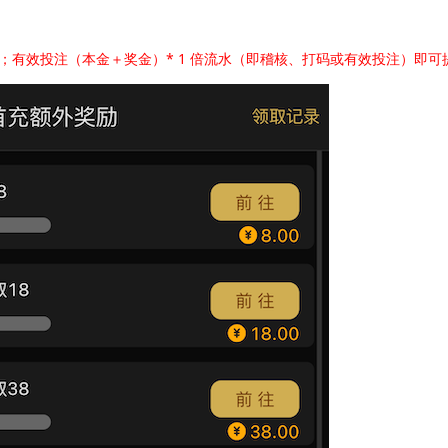
；有效投注（本金＋奖金）* 1 倍流水（即稽核、打码或有效投注）即可