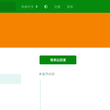
简体中文
注册
登录
水
登录以回复
最早内容