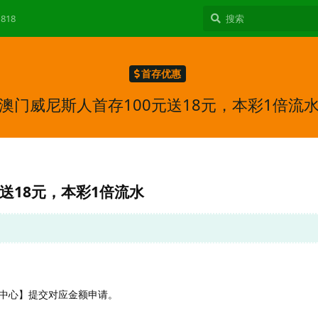
818
首存优惠
澳门威尼斯人首存100元送18元，本彩1倍流
送18元，本彩1倍流水
中心】提交对应金额申请。