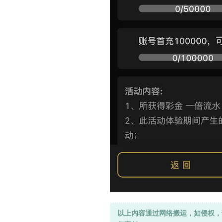
以上内容通过网络搬运，如侵权，