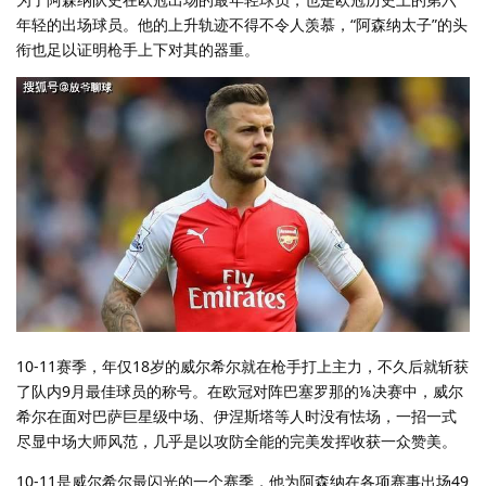
年轻的出场球员。他的上升轨迹不得不令人羡慕，“阿森纳太子”的头
衔也足以证明枪手上下对其的器重。
10-11赛季，年仅18岁的威尔希尔就在枪手打上主力，不久后就斩获
了队内9月最佳球员的称号。在欧冠对阵巴塞罗那的⅛决赛中，威尔
希尔在面对巴萨巨星级中场、伊涅斯塔等人时没有怯场，一招一式
尽显中场大师风范，几乎是以攻防全能的完美发挥收获一众赞美。
10-11是威尔希尔最闪光的一个赛季，他为阿森纳在各项赛事出场49