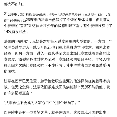
都大不如前。
21
22赛季，因为断断续续的伤病，法蒂一共只为巴萨首发4次（出场共计15次），取
23赛季的法蒂虽然保持了不错的身体状态，但此前两
得了6个进球；22
个赛季的“荒废”让这位天才少年的状态明显下滑，整个赛季只获得了
14次首发机会。
法蒂的“伤仲永”，无疑是对年轻人过度使用的典型案例。一方面，年
轻球员过早进入一线队可以让他们在球星身边学习技术、积累比赛
经验；但另一方面，进入一线队甚至大量出场比赛意味着更高的比
赛强度、激烈的身体对抗乃至对于赛场经验的极致考验。年轻人往
往会因为欠缺比赛经验吃下不少暗亏，其中严重者自然难免遭受伤
病困扰。
法蒂在巴萨已无位置，急于挽救职业生涯的他选择前往英超寻求挑
战。但无论怎样，法蒂依旧很难找回伤病前那个无所不能的他，就
如许多记者直言：
“法蒂再也不会成为大家心目中的那个球员了。”
巴萨阵中还有一位希望之星，就是佩德里。这位西班牙国脚出生于