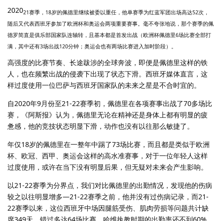
2020
21赛季，18岁的佩德里继续被委以重任，他单赛季为红蓝军团出场高达52次，
随后又代表西班牙参加了欧洲杯和奥运会两项重要赛事。毫不夸张地说，那个赛季的佩
德罗简直是俱乐部国家队连轴转，且基本都是首发出战（欧洲杯佩德里6场比赛全部打
满，其中还有3场出战120分钟；奥运会也有两场比赛进入加时阶段）。
高强度的比赛节奏、长途跋涉的全球奔波，即便是佩德里这样的铁
人，也在频繁出战的侵袭下出现了状态下滑。西班牙媒体直言，这
样过度使用一位巴萨与西班牙国家队的未来之星是不合时宜的。
自2020年9月份至21-22赛季初，佩德里在各项赛事出战了70多场比
赛，《阿斯报》认为，佩德里无论在精神还是身体上都有明显的疲
惫感，他的竞技状态明显下滑，动作也没有以往那么敏捷了。
年仅18岁的佩德里在一整年中踢了73场比赛，而且都是类似于欧洲
杯、欧冠、西甲、奥运会这样的高水准赛事，对于一位年轻人这样
过度使用，或许在当下没有明显后果，但无疑对未来会产生影响。
以21-22赛季为分界点，我们对比佩德里的出勤情况，发现他的伤病
较之以往明显增多—21-22赛季之前，他并没有过伤病记录，而21-
22赛季以来，这位西班牙中场因腿筋受伤、肌肉劳损等问题共计缺
席349天，错过多达64场比赛，哈维执教时期的出勤率还不到60%。