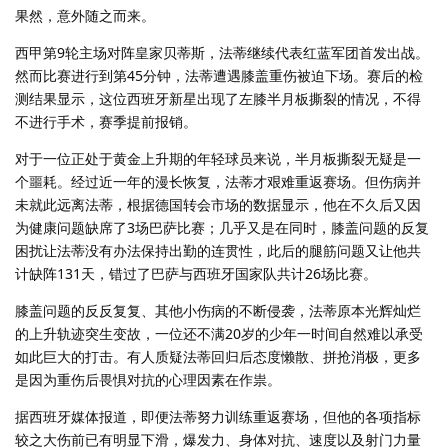
果然，意外随之而来。
西甲第9轮主场对阵皇家贝蒂斯，法蒂继续代表红蓝军团首发出战。
然而比赛进行到第45分钟，法蒂遭遇膝盖重伤被迫下场。赛后的检
测结果显示，这位西班牙新星出现了左膝半月板撕裂的情况，不得
不进行手术，赛季提前报销。
对于一位正处于黄金上升期的年轻球员来说，半月板撕裂无疑是一
个噩耗。经过近一年的漫长恢复，法蒂才艰难重返赛场。但伤病并
未就此远离法蒂，根据德国转会市场的数据显示，他在不久后又因
为健康问题缺席了3场巴萨比赛；几乎又是在同时，膝盖问题的反复
困扰让法蒂没有办法保持出勤的连贯性，此后的腿筋问题又让他共
计缺阵131天，错过了巴萨与西班牙国家队共计26场比赛。
膝盖问题的反反复复、其他小伤病的不断侵袭，法蒂原本光辉灿烂
的上升轨迹突生变故，一位还不满20岁的少年一时间自然难以承受
如此巨大的打击。有人质疑法蒂回归后态度懒散、拼抢消极，更多
是因为重伤后畏惧对抗的心理因素在作祟。
据西班牙媒体报道，即便法蒂努力训练重返赛场，但他的各项指标
较之大伤前已有明显下滑，爆发力、身体对抗、速度以及射门力量