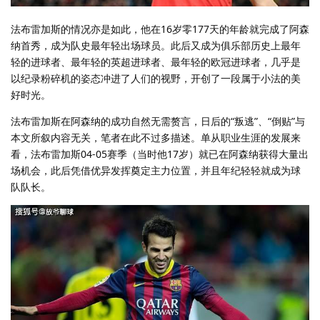
法布雷加斯的情况亦是如此，他在16岁零177天的年龄就完成了阿森
纳首秀，成为队史最年轻出场球员。此后又成为俱乐部历史上最年
轻的进球者、最年轻的英超进球者、最年轻的欧冠进球者，几乎是
以纪录粉碎机的姿态冲进了人们的视野，开创了一段属于小法的美
好时光。
法布雷加斯在阿森纳的成功自然无需赘言，日后的“叛逃”、“倒贴”与
本文所叙内容无关，笔者在此不过多描述。单从职业生涯的发展来
看，法布雷加斯04-05赛季（当时他17岁）就已在阿森纳获得大量出
场机会，此后凭借优异发挥奠定主力位置，并且年纪轻轻就成为球
队队长。