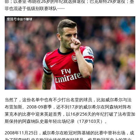
部；以赛亚·布朗在26岁的年纪就选择退役；巴克斯特29岁退役；墨
菲也混迹于低级别联赛球队······
当然了，这份名单中也有不少打出名堂的球员，比如威尔希尔与法
布雷加斯。2008-09赛季，还不到17岁的威尔希尔在阿森纳对阵布
莱克本的比赛中迎来英超首秀，以16岁256天的年纪打破了法布雷加
斯保持的阿森纳队史最年轻出场纪录（17岁103天）。
2008年11月25日，威尔希尔在欧冠对阵基辅的比赛中替补出场，成
为了阿森纳队史在欧冠出场的最年轻球员，也是欧冠历史上的第六