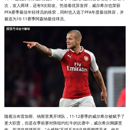
次，攻入两球，还有9次助攻。凭借着优异发挥，威尔希尔也荣获
PFA赛季最佳年轻球员的殊荣，同时也入选了PFA年度最佳阵容，并
被选为10-11赛季阿森纳最佳球员。
随着法布雷加斯、纳斯里离开球队，11-12赛季的威尔希尔被赋予了
更大职责，但是在季前赛对阵纽约红牛的比赛中，威尔希尔脚踝受
伤。坏消息接踵而至，“小威胁”不得不在9月接受脚踝手术，他在