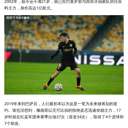
2002年，如今还不满21岁，就已在巴塞罗那与西班牙国家队担任双
料主力，身价高达1亿欧元。
2019年来到巴萨后，人们最初本以为这是一笔为未来做筹划的签
约。谁也没想到，佩德里以无可比拟的惊艳姿态迅速坐稳主力，17
岁时就在红蓝军团单赛季出场37次（首发34次），取得了4个进球和
7个助攻。