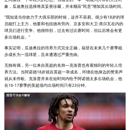
象，瓜迪奥拉选择将其妥善珍藏，并未顺应“民意”增加其出场时间。
“我知道当你效力于大俱乐部的时候，这并不容易。很少有18岁的球
员能打上主力，他要和包括德布劳内、京多安和大卫·席尔瓦在内的
球员们进行竞争。他很特别，过去有过比赛时间，但以后将会有更
多出场机会。”
事实证明，瓜迪奥拉的培养方式完全正确，福登在未来几个赛季稳
步成长为一流球星，且未遭遇过严重伤病。
无独有偶，另一位来自英超的名帅—克洛普也有着独到的年轻人培
养方法。当阿诺德18岁就在英超一举成名，环绕在他身边的赞美声
就从未停歇。克洛普并未在短时间内给予阿诺德太多出场机会，他
在16-17赛季的英超场均出场时间只有23分钟。