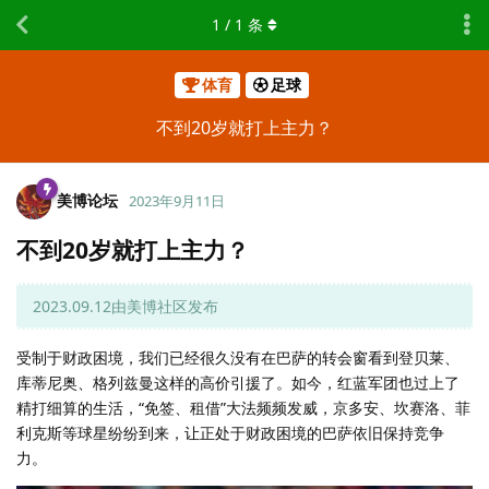
1
/
1
条
体育
足球
不到20岁就打上主力？
美博论坛
2023年9月11日
不到20岁就打上主力？
2023.09.12由美博社区发布
受制于财政困境，我们已经很久没有在巴萨的转会窗看到登贝莱、
库蒂尼奥、格列兹曼这样的高价引援了。如今，红蓝军团也过上了
精打细算的生活，“免签、租借”大法频频发威，京多安、坎赛洛、菲
利克斯等球星纷纷到来，让正处于财政困境的巴萨依旧保持竞争
力。