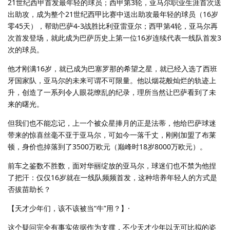
21世纪西甲首发最年轻的球员；西甲第3轮，亚马尔职业生涯首次送
出助攻，成为整个21世纪西甲比赛中送出助攻最年轻的球员（16岁
零45天），帮助巴萨4-3战胜比利亚雷亚尔；西甲第4轮，亚马尔再
次首发登场，就此成为巴萨历史上第一位16岁连续代表一线队首发3
次的球员。
他才刚满16岁，就已成为巴塞罗那的希望之星，就已经入选了西班
牙国家队，亚马尔的未来可谓不可限量。他以烟花般灿烂的轨迹上
升，创造了一系列令人眼花缭乱的纪录，理所当然让巴萨看到了未
来的曙光。
但我们也不能忘记，上一个被众星捧月的正是法蒂，他给巴萨球迷
带来的惊喜丝毫不亚于亚马尔，可如今一落千丈，刚刚加盟了布莱
顿，身价也掉落到了3500万欧元（巅峰时18岁8000万欧元）。
前车之鉴数不胜数，面对华丽绽放的亚马尔，球迷们也不禁为他捏
了把汗：仅仅16岁就在一线队频频首发，这种培养年轻人的方式是
否拔苗助长？
【天才少年们，该不该被当“牛”用？】·
这个疑问完全有事实依据作为支撑，不少天才少年以无可比拟的姿