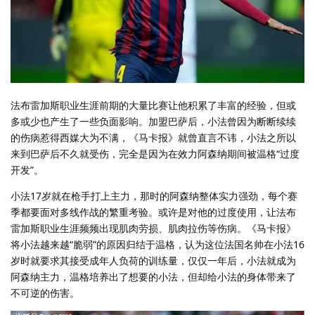
法布雷加斯职业生涯前期的大量比赛让他积累了丰富的经验，但或
多或少也产生了一些负面影响。加盟巴萨后，小法曾因为断断续续
的伤病惹得西媒大为不满，《马卡报》就曾直言不讳，小法之所以
来到巴萨后不久就受伤，完全是因为在效力阿森纳期间被温格“过度
开发”。
小法17岁就在枪手打上主力，那时的阿森纳整体实力强劲，每个赛
季都要面对多线作战的繁重考验。或许是对他的过度使用，让法布
雷加斯职业生涯频频出现肌肉劳损、肌肉拉伤等伤病。《马卡报》
将小法越来越“脆弱”的原因归结于温格，认为这位法国名帅在小法16
岁时就要求其接受成年人负荷的训练量，仅仅一年后，小法就成为
阿森纳主力，温格培养出了想要的小法，但却给小法的身体带来了
不可逆的伤害。