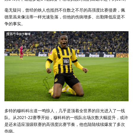
毫无疑问，曾经的铁人也抵挡不住数之不尽的高强度比赛侵袭，佩
德里虽未像法蒂一样光速坠落，但他的伤病增多、出勤降低应是不
争的事实。
多特的穆科科出道一鸣惊人，几乎是顶着全世界的目光进入了一线
队。从2021-22赛季开始，穆科科的一线队出场次数大幅提升，或许
是还未适应顶级联赛的高强度比赛节奏，他也陆陆续续爆发了多次
伤病。