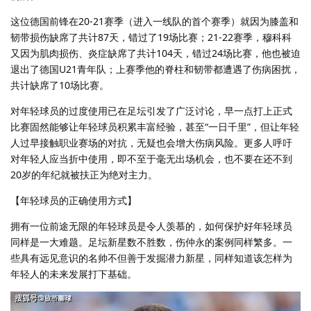
这位德国前锋在20-21赛季（进入一线队的首个赛季）就因为膝盖和
韧带损伤缺席了共计87天，错过了19场比赛；21-22赛季，穆科科
又因为肌肉损伤、炎症缺席了共计104天，错过24场比赛，他也被迫
退出了德国U21青年队；上赛季他的脊柱和韧带都遭遇了伤病困扰，
共计缺席了10场比赛。
对年轻球员的过度使用已在足坛引发了广泛讨论，早一点打上正式
比赛固然能够让年轻球员积累丰富经验，甚至“一日千里”，但让年轻
人过早接触职业赛场的对抗，无疑也会增大伤病风险。更多人呼吁
对年轻人应当折中使用，即不至于毫无出场机会，也不要在还不到
20岁的年纪就被扶正为绝对主力。
【年轻球员的正确使用方式】
拥有一位前途无限的年轻球员是令人羡慕的，如何保护好年轻球员
同样是一大难题。足坛新星数不胜数，伤仲永的案例同样繁多。一
些具有远见意识的名帅不但善于发掘潜力新星，同样知道该怎样为
年轻人的未来发展打下基础。