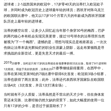
进球者；2-1战胜国米的欧冠中，17岁零40天的法蒂打入欧冠处子
球，并同时成为欧冠历史上进球最年轻的球员；西班牙对阵乌克兰
的欧国联比赛中，他又以17岁10个月零六天的年龄成为西班牙国家
队历史上最年轻的进球者。
法蒂的横空出世，让多少人回忆起当年那个身穿30号的梅西，巴萨
的两代核心本有机会实现完美更替，接过10号球衣的法蒂理所当然
被视为“下一个梅西”。遗憾的是，理想与现实总是相差甚远，一次次
伤病让法蒂本该光辉灿烂的职业生涯蒙上阴影，远走布莱顿既是寻
求挑战的全新尝试，更是失意天才的最后一搏。
2019
20赛季，当时还只有17岁的法蒂就在各项赛事获得33次出场，取得了8个进球和
21赛季继续获得重用，在西甲中，
1次助攻。得益于良好的发挥，法蒂在20
法蒂在第3轮至第9轮的7场比赛中获得6次首发；欧冠前3场小组赛，
法蒂也获得了两次首发；此外，法蒂还代表西班牙国家队在欧国联
出场4次（3次首发，并且1次打满全场）。
当时就有不少人质疑，法蒂虽然是不世出的天才少年，但在身体发
育还未完善、比赛经验仍然欠缺的背景下，如此大幅度的使用一位
只有17岁的少年，是否过于拔苗助长了？