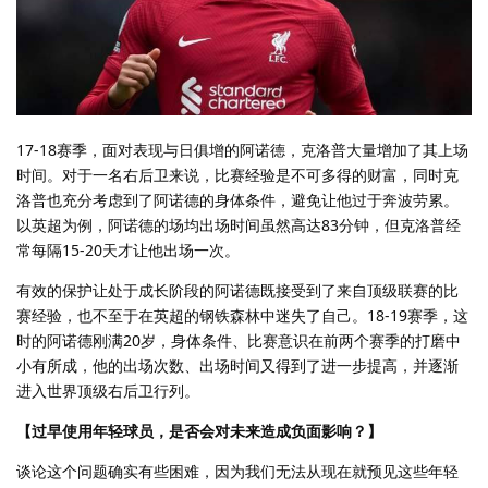
17-18赛季，面对表现与日俱增的阿诺德，克洛普大量增加了其上场
时间。对于一名右后卫来说，比赛经验是不可多得的财富，同时克
洛普也充分考虑到了阿诺德的身体条件，避免让他过于奔波劳累。
以英超为例，阿诺德的场均出场时间虽然高达83分钟，但克洛普经
常每隔15-20天才让他出场一次。
有效的保护让处于成长阶段的阿诺德既接受到了来自顶级联赛的比
赛经验，也不至于在英超的钢铁森林中迷失了自己。18-19赛季，这
时的阿诺德刚满20岁，身体条件、比赛意识在前两个赛季的打磨中
小有所成，他的出场次数、出场时间又得到了进一步提高，并逐渐
进入世界顶级右后卫行列。
【过早使用年轻球员，是否会对未来造成负面影响？】
谈论这个问题确实有些困难，因为我们无法从现在就预见这些年轻