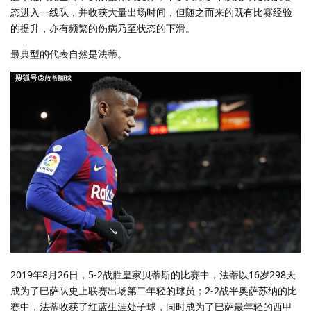
态进入一线队，并收获大量出场时间，但随之而来的既有比赛经验
的提升，亦有频繁的伤病乃至状态的下滑。
最典型的代表自然是法蒂。
2019年8月26日，5-2战胜皇家贝蒂斯的比赛中，法蒂以16岁298天
成为了巴萨队史上联赛出场第二年轻的球员；2-2战平奥萨苏纳的比
赛中，法蒂收获了红蓝生涯处子球，同时成为了巴萨最年轻的西甲