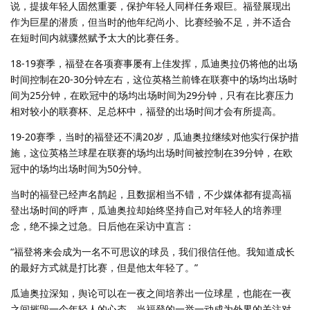
说，提拔年轻人固然重要，保护年轻人同样任务艰巨。福登展现出
作为巨星的潜质，但当时的他年纪尚小、比赛经验不足，并不适合
在短时间内就骤然赋予太大的比赛任务。
18-19赛季，福登在各项赛事屡有上佳发挥，瓜迪奥拉仍将他的出场
时间控制在20-30分钟左右，这位英格兰前锋在联赛中的场均出场时
间为25分钟，在欧冠中的场均出场时间为29分钟，只有在比赛压力
相对较小的联赛杯、足总杯中，福登的出场时间才会有所提高。
19-20赛季，当时的福登还不满20岁，瓜迪奥拉继续对他实行保护措
施，这位英格兰球星在联赛的场均出场时间被控制在39分钟，在欧
冠中的场均出场时间为50分钟。
当时的福登已经声名鹊起，且数据相当不错，不少媒体都有提高福
登出场时间的呼声，瓜迪奥拉却始终坚持自己对年轻人的培养理
念，绝不操之过急。日后他在采访中直言：
“福登将来会成为一名不可思议的球员，我们很信任他。我知道成长
的最好方式就是打比赛，但是他太年轻了。”
瓜迪奥拉深知，舆论可以在一夜之间培养出一位球星，也能在一夜
之间摧毁一个年轻人的心态。当福登的一举一动成为外界的关注对