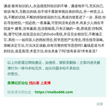
谦虚:最有知识的人,永远感觉到知识的不够，谦虚地学习,充实自已。
错误:每天,无数次的错,你不得不重新审视自身的弱点,另一种意义上
说,不断的试错,不断的排除错误的方法,离成功便更进了一步. 系统:你
在寻批绝招,一招必胜,一夜暴赢,可世间没有必胜术,有多少人倒在寻
找途中.赌客,没有赢面,也没能输面,只有正确的一面,那就是:控制风
险,遵守纪律,创造适合自已的Dubo系统,并且完全相信它,不断修正
它.系统——如同盲人的拐杖理念,哲学思想产生理念,理念指导策略,
策略决定方法,方法决定成败,你有完整的哲学思想吗?.赢钱是道与术
的结合,道是真理,术是方法,你全具备了吗?道有多深?术有多灵?
以上内容通过网络搬运，如侵权，请联系删除；文章内相关赌
博行为一律与本站无关，如出问题本站不承担任
何责任。
美博社区论坛
找白菜 上美博
转发请注明出处：
https://meibo666.com
回复