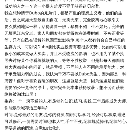
成功的人之一？这一小撮人难度不亚于获得诺贝尔奖.
我在想钟情于Dubo的兄弟们，都是严重的理想主义者，他们的生
活，要么就如天堂般自由自在，无拘无束，完全脱离地心吸引力，
要么就如地狱一样，活得禽兽一般，猪狗不如，生不如死，完全的
无颜见江东父老。家人和朋友都在觉得你在浪费时间、不务正业等
等，只有自己在误解的氛围里默默抗争.每个人都有符合自己特征的
生存方式，可以说Dubo要比实业投资有着很多优势，比如你可以用
很小的成本去做大买卖，并且不受物流的影响，也不用为了某个执
照去讨好某个你看着就烦的人，等等不胜枚举！但是却每天都面临
着大家都关心的问题，就是亏损，不同的人有不同的承受能力，对
于承受能力弱的朋友，我认为千万不要以Dubo为生，因为那是一种
痛苦！但对于喜欢冒险的朋友，这里就是天堂，因为这里是他们最
需要的公平竞争的净土，这里完全凭本事获得收获，想不劳而获最
终将被淘汰出局！
生存:一个一窍不通的人,有足够的知识,练习,实践,三年后能成为大师,
你能娱乐城存活三年吗?
时间:是你最好的朋友,是你的资源,知识可以学习,经验可以积累,理念
可以修正,一切需要时间纪律:人性,千年不变,纪律规范操作,纪律的心,
需要道德的圆满,自觉如此艰难.