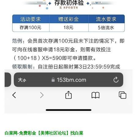
白菜网-免费彩金【美博社区论坛】找白菜