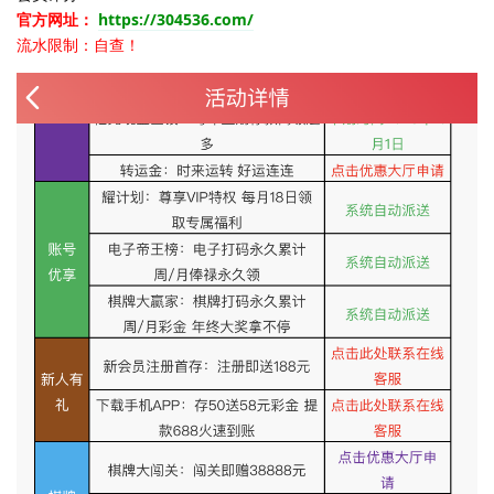
官方网址：
https://304536.com/
流水限制：自查！