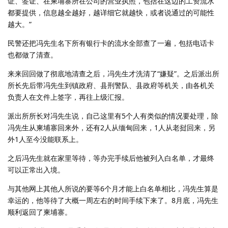
证、签证、在柬埔寨所在公司的营业执照，包括在这边的工资流水
都要提供，信息越全越好，越详细它就越快，或者说通过的可能性
越大。”
民警还把冯先生名下所有银行卡的流水全部查了一遍，包括电话卡
也都做了清查。
来来回回做了彻底地清查之后，冯先生才洗清了“嫌疑”。之后派出所
所长先后带冯先生到镇政府、县刑警队、县政府等机关，由各机关
负责人在文件上签字，再往上级汇报。
派出所所长对冯先生说，自己这里有5个人有类似的情况要处理，除
冯先生从柬埔寨回来外，还有2人从缅甸回来，1人从老挝回来，另
外1人至今没能联系上。
之后冯先生就在家里等待，等办完手续后他被列入白名单，才最终
可以正常出入境。
与其他网上其他人所说的要等6个月才能上白名单相比，冯先生算是
幸运的，他等待了大概一周左右的时间手续下来了。8月底，冯先生
顺利返回了柬埔寨。