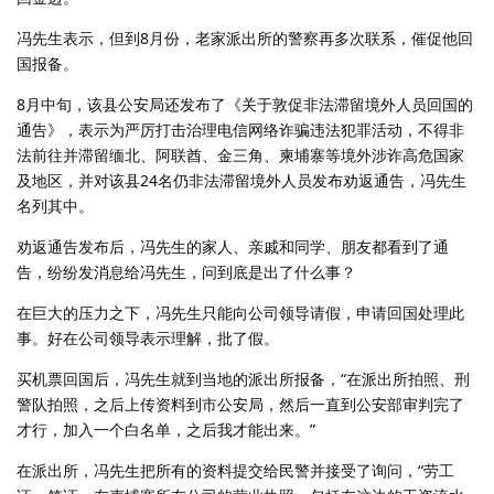
冯先生表示，但到8月份，老家派出所的警察再多次联系，催促他回
国报备。
8月中旬，该县公安局还发布了《关于敦促非法滞留境外人员回国的
通告》，表示为严厉打击治理电信网络诈骗违法犯罪活动，不得非
法前往并滞留缅北、阿联酋、金三角、柬埔寨等境外涉诈高危国家
及地区，并对该县24名仍非法滞留境外人员发布劝返通告，冯先生
名列其中。
劝返通告发布后，冯先生的家人、亲戚和同学、朋友都看到了通
告，纷纷发消息给冯先生，问到底是出了什么事？
在巨大的压力之下，冯先生只能向公司领导请假，申请回国处理此
事。好在公司领导表示理解，批了假。
买机票回国后，冯先生就到当地的派出所报备，“在派出所拍照、刑
警队拍照，之后上传资料到市公安局，然后一直到公安部审判完了
才行，加入一个白名单，之后我才能出来。”
在派出所，冯先生把所有的资料提交给民警并接受了询问，“劳工