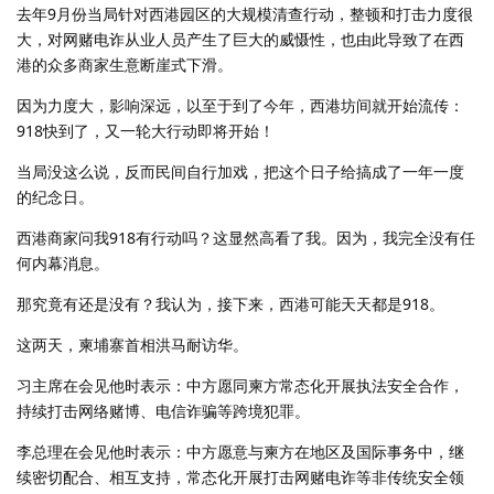
去年9月份当局针对西港园区的大规模清查行动，整顿和打击力度很
大，对网赌电诈从业人员产生了巨大的威慑性，也由此导致了在西
港的众多商家生意断崖式下滑。
因为力度大，影响深远，以至于到了今年，西港坊间就开始流传：
918快到了，又一轮大行动即将开始！
当局没这么说，反而民间自行加戏，把这个日子给搞成了一年一度
的纪念日。
西港商家问我918有行动吗？这显然高看了我。因为，我完全没有任
何内幕消息。
那究竟有还是没有？我认为，接下来，西港可能天天都是918。
这两天，柬埔寨首相洪马耐访华。
习主席在会见他时表示：中方愿同柬方常态化开展执法安全合作，
持续打击网络赌博、电信诈骗等跨境犯罪。
李总理在会见他时表示：中方愿意与柬方在地区及国际事务中，继
续密切配合、相互支持，常态化开展打击网赌电诈等非传统安全领