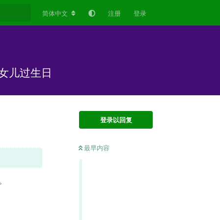
简体中文
注册
登录
女儿过生日
登录以回复
最早内容
。