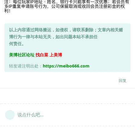
以上内容通过网络搬运，如侵权，请联系删除；文章内相关赌
博行为一律与本站无关，如出问题本站不承担任
何责任。
美博社区论坛
找白菜 上美博
转发请注明出处：
https://meibo666.com
回复
说点什么吧...