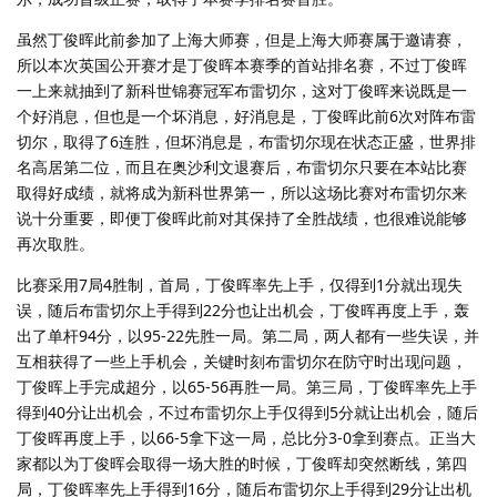
虽然丁俊晖此前参加了上海大师赛，但是上海大师赛属于邀请赛，
所以本次英国公开赛才是丁俊晖本赛季的首站排名赛，不过丁俊晖
一上来就抽到了新科世锦赛冠军布雷切尔，这对丁俊晖来说既是一
个好消息，但也是一个坏消息，好消息是，丁俊晖此前6次对阵布雷
切尔，取得了6连胜，但坏消息是，布雷切尔现在状态正盛，世界排
名高居第二位，而且在奥沙利文退赛后，布雷切尔只要在本站比赛
取得好成绩，就将成为新科世界第一，所以这场比赛对布雷切尔来
说十分重要，即便丁俊晖此前对其保持了全胜战绩，也很难说能够
再次取胜。
比赛采用7局4胜制，首局，丁俊晖率先上手，仅得到1分就出现失
误，随后布雷切尔上手得到22分也让出机会，丁俊晖再度上手，轰
出了单杆94分，以95-22先胜一局。第二局，两人都有一些失误，并
互相获得了一些上手机会，关键时刻布雷切尔在防守时出现问题，
丁俊晖上手完成超分，以65-56再胜一局。第三局，丁俊晖率先上手
得到40分让出机会，不过布雷切尔上手仅得到5分就让出机会，随后
丁俊晖再度上手，以66-5拿下这一局，总比分3-0拿到赛点。正当大
家都以为丁俊晖会取得一场大胜的时候，丁俊晖却突然断线，第四
局，丁俊晖率先上手得到16分，随后布雷切尔上手得到29分让出机