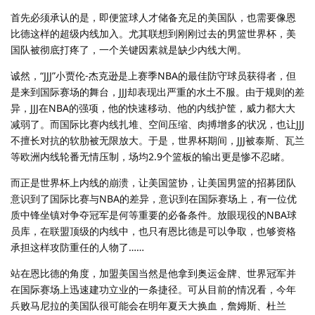
首先必须承认的是，即便篮球人才储备充足的美国队，也需要像恩
比德这样的超级内线加入。尤其联想到刚刚过去的男篮世界杯，美
国队被彻底打疼了，一个关键因素就是缺少内线大闸。
诚然，“JJJ”小贾伦-杰克逊是上赛季NBA的最佳防守球员获得者，但
是来到国际赛场的舞台，JJJ却表现出严重的水土不服。由于规则的差
异，JJJ在NBA的强项，他的快速移动、他的内线护筐，威力都大大
减弱了。而国际比赛内线扎堆、空间压缩、肉搏增多的状况，也让JJJ
不擅长对抗的软肋被无限放大。于是，世界杯期间，JJJ被泰斯、瓦兰
等欧洲内线轮番无情压制，场均2.9个篮板的输出更是惨不忍睹。
而正是世界杯上内线的崩溃，让美国篮协，让美国男篮的招募团队
意识到了国际比赛与NBA的差异，意识到在国际赛场上，有一位优
质中锋坐镇对争夺冠军是何等重要的必备条件。放眼现役的NBA球
员库，在联盟顶级的内线中，也只有恩比德是可以争取，也够资格
承担这样攻防重任的人物了……
站在恩比德的角度，加盟美国当然是他拿到奥运金牌、世界冠军并
在国际赛场上迅速建功立业的一条捷径。可从目前的情况看，今年
兵败马尼拉的美国队很可能会在明年夏天大换血，詹姆斯、杜兰