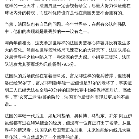
这样的一位天才，法国男篮一定会视若珍宝，尽最大努力保证他在
球场内外的特权，而这种优待也许是他在美国男篮不会拥有的。
当然，法国队也有自己的问题。今年世界杯，在所有公认的强队
中，他们的表现就是最丢脸的——没有之一。
与两年前相比，这支参加世界杯的法国男篮核心阵容并没有发生多
大的变化。然而在世界篮球格局飞速变化的大背景下，法国队却在
这趟世界杯之旅中陷入了一种深深的无力感。小组赛三场球，法国
队进攻尤其萎靡场均只能得到79.5分。
法国队的后场依然在靠着德科洛、富尼耶这样的老兵苦撑，但德科
洛已经36岁了，富尼耶稍微年轻一些但也是31岁的老将了，事实证
明二人已经无法在全场40分钟的国际比赛中始终保持高对抗、高效
率，而“玄冥二老”歇菜的阶段，法国其他后场的表现却更加的不靠
谱……
法国的年轻一代后卫，如尼利基纳、奥科博、马勒东、乔尔-阿亚伊
虽然都有过在NBA镀金的经历，但没有一位真正打出了名堂。从世
界杯的情况看，法国队的后卫荒正在加重，未来谁能给内线几大巨
星传球，也自然成为了一个棘手的难题。