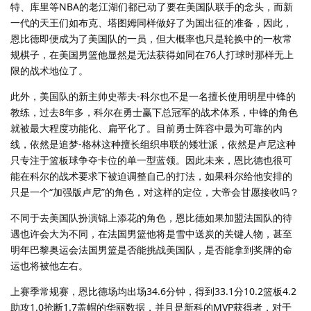
特、库里等NBA的老江湖们都已动了要在美国队联手的念头，而新
一代的天王们如布克、塔图姆同样做好了为国出征的准备，因此，
恩比德即便成为了美国队的一员，但大概率也只是轮换中的一枚常
规棋子，在美国男篮他显然是无法获得如同在76人打球时那样无上
限的战术地位了。
此外，美国队的新主帅史蒂夫-科尔也不是一名擅长使用明星中锋的
教练，过去8年多，科尔在勇士赢下总冠军的战术体系，中锋的角色
就被最大程度功能化、扁平化了。目前勇士阵容中最为可靠的内
线，依然是追梦-格林这种擅长组织串联的矮壮派，依然是卢尼这种
只专注于篮板球争夺卡位的单一型蓝领。因此未来，恩比德也很可
能在科尔的战术要求下被迫调整自己的打法，如果科尔给他安排的
只是一个“加强版卢尼”的角色，对这样的定位，大帝会甘愿接收吗？
不同于去美国队扮演锦上添花的角色，恩比德如果加盟法国队的待
遇也许会大为不同，在法国男篮他将是雪中送炭的关键人物，甚至
明年巴黎奥运会法国男篮是否能挑战美国队，是否能拿到奖牌的命
运也将被他左右。
上赛季常规赛，恩比德场均出场34.6分钟，得到33.1分10.2篮板4.2
助攻1.0抢断1.7盖帽的华丽数据，并且是新科的MVP获得者，对于