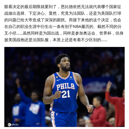
眼看决定的最后期限就要到了，恩比德依然无法就代表哪个国家征
战做出选择、下定决心。显然，究竟为法国队，还是为美国队打球
的问题已给大帝造成了深深的困扰。而接下来他的这个决定，也会
在自己的职业生涯中衍生出一条有别于NBA履历的、截然不同的分
叉小径……虽然同样是为国出战，同样是参加奥运会、世界杯，但身
披美国战袍还是法国队服，本质上还是有着不少区别的……