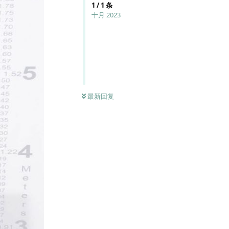
1
/
1
条
十月 2023
最新回复