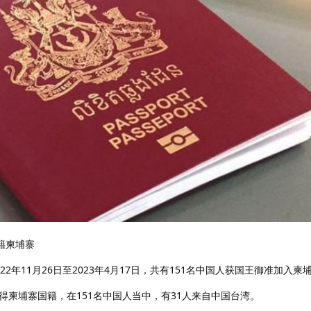
入籍柬埔寨
2年11月26日至2023年4月17日，共有151名中国人获国王御准加入柬
得柬埔寨国籍，在151名中国人当中，有31人来自中国台湾。