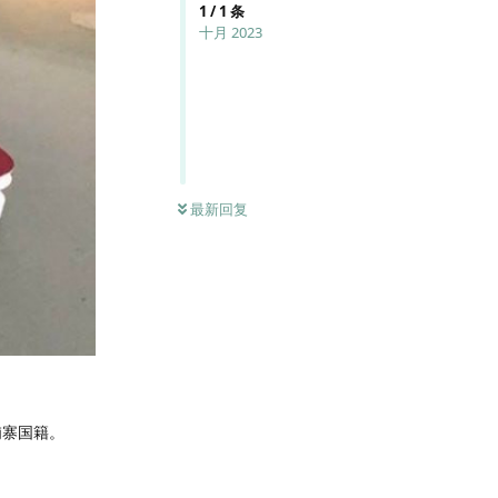
1
/
1
条
十月 2023
最新回复
埔寨国籍。