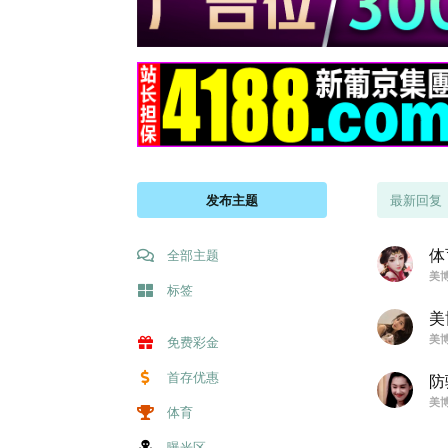
发布主题
最新回复
体
全部主题
美
标签
美
美
免费彩金
首存优惠
防
美
体育
曝光区