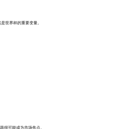
然是世界杯的重要变量。
题很可能成为市场焦点。