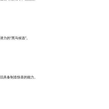
力的“黑马候选”。
旧具备制造惊喜的能力。