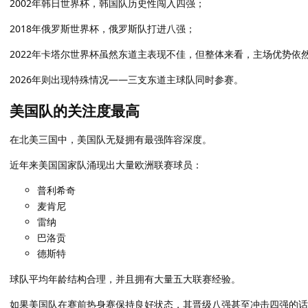
2002年韩日世界杯，韩国队历史性闯入四强；
2018年俄罗斯世界杯，俄罗斯队打进八强；
2022年卡塔尔世界杯虽然东道主表现不佳，但整体来看，主场优势依
2026年则出现特殊情况——三支东道主球队同时参赛。
美国队的关注度最高
在北美三国中，美国队无疑拥有最强阵容深度。
近年来美国国家队涌现出大量欧洲联赛球员：
普利希奇
麦肯尼
雷纳
巴洛贡
德斯特
球队平均年龄结构合理，并且拥有大量五大联赛经验。
如果美国队在赛前热身赛保持良好状态，其晋级八强甚至冲击四强的话