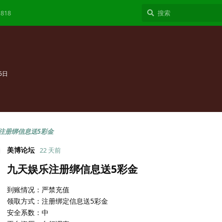
818
6日
注册绑信息送5彩金
美博论坛
22 天前
九天娱乐注册绑信息送5彩金
到账情况：严禁充值
领取方式：注册绑定信息送5彩金
安全系数：中